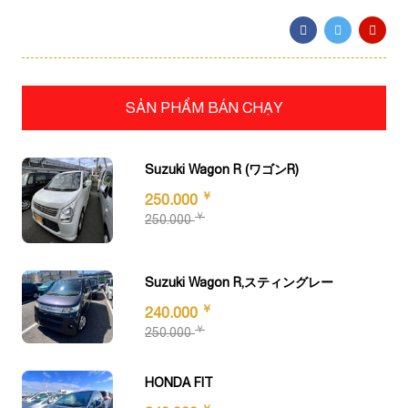
SẢN PHẨM BÁN CHẠY
Suzuki Wagon R (ワゴンR)
￥
250.000
￥
250.000
Suzuki Wagon R,スティングレー
￥
240.000
￥
250.000
HONDA FIT