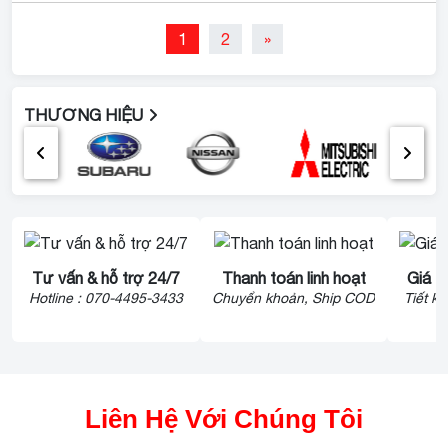
1
2
»
THƯƠNG HIỆU
Tư vấn & hỗ trợ 24/7
Thanh toán linh hoạt
Giá t
Hotline : 070-4495-3433
Chuyển khoản, Ship COD
Tiết k
Liên Hệ Với Chúng Tôi