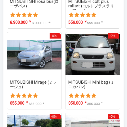
MITSUBITSHI rosa bus(ロ
MITSUBISHI colt plus
ーザバス)
ralliart (コルトプラスラリ
ーアート)
￥
￥
8.900.000
559.000
￥
￥
8.900.000
559.000
-0%
-0%
MITSUBISHI Mirage (ミラ
MITSUBISHI Mini bag (ミ
ージュ)
ニカバン)
￥
￥
655.000
350.000
￥
￥
655.000
350.000
-0%
-0%