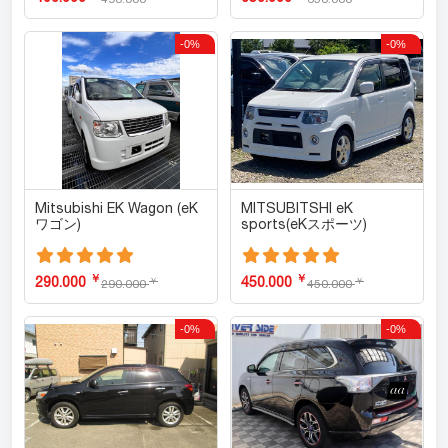
-0%
-0%
Mitsubishi EK Wagon (eK
MITSUBITSHI eK
ワゴン)
sports(eKスポーツ)
￥
￥
290.000
450.000
￥
￥
290.000
450.000
-0%
-0%