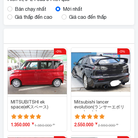
Bán chạy nhất
Mới nhất
Giá thấp đến cao
Giá cao đến thấp
-0%
-0%
MITSUBITSHI ek
Mitsubishi lancer
space(eKスペース)
evolution(ランサーエボリ
ューション)
￥
￥
1.350.000
2.550.000
￥
￥
1.350.000
2.550.000