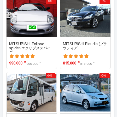
-0%
-0%
MITSUBISHI-Eclipse
MITSUBISHI Plaudia (プラ
spider-エクリプススパイ
ウディア)
ダー
￥
￥
990.000
815.000
￥
￥
990.000
815.000
-0%
-0%