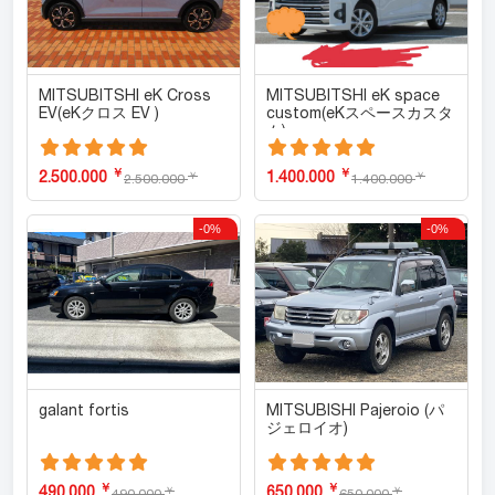
MITSUBITSHI eK Cross
MITSUBITSHI eK space
EV(eKクロス EV )
custom(eKスペースカスタ
ム)
￥
￥
2.500.000
1.400.000
￥
￥
2.500.000
1.400.000
-0%
-0%
galant fortis
MITSUBISHI Pajeroio (パ
ジェロイオ)
￥
￥
490.000
650.000
￥
￥
490.000
650.000