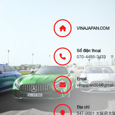
VINAJAPAN.COM
Số điện thoại
070-4495-3433
Email
vinajapan004@gmail
Địa chỉ
547-0001 大阪府