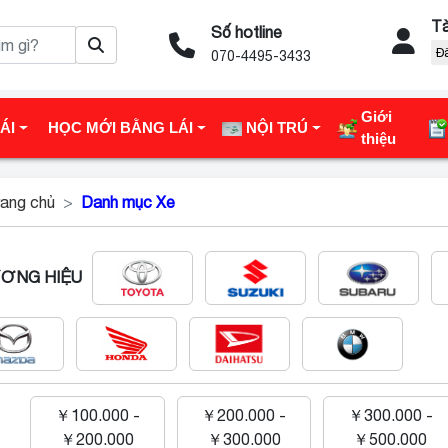
Tà
Số hotline
Đ
070-4495-3433
Giới
ÁI
HỌC MỚI BẰNG LÁI
NỘI TRÚ
thiệu
ang chủ
Danh mục Xe
ƠNG HIỆU
￥100.000 -
￥200.000 -
￥300.000 -
￥200.000
￥300.000
￥500.000