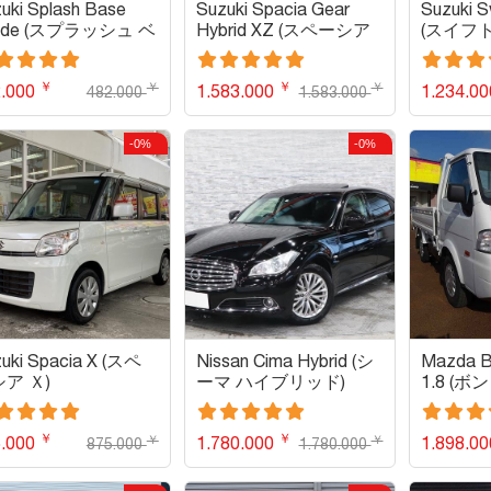
uki Splash Base
Suzuki Spacia Gear
Suzuki S
ade (スプラッシュ ベ
Hybrid XZ (スペーシア
(スイフ
スグレード)
ギア ハイブリッドＸＺ)
ＲＳ)
￥
￥
￥
￥
2.000
1.583.000
1.234.0
482.000
1.583.000
-0%
-0%
uki Spacia X (スペ
Nissan Cima Hybrid (シ
Mazda B
ア Ｘ)
ーマ ハイブリッド)
1.8 (
1.8)
￥
￥
￥
￥
5.000
1.780.000
1.898.0
875.000
1.780.000