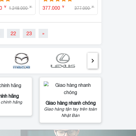
￥
￥
￥
￥
00
377.000
1.248.000
377.000
8
22
23
»
hính hãng
 chính hãng
Giao hàng nhanh chóng
Giao hàng tận tay trên toàn
Nhật Bản