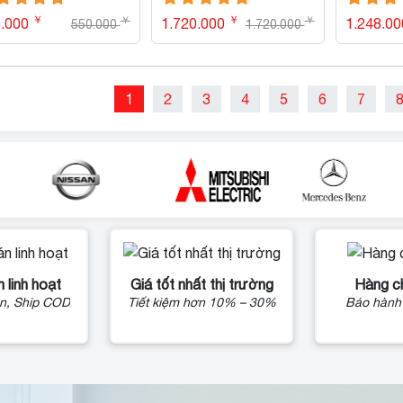
￥
￥
￥
￥
0.000
1.720.000
1.248.0
550.000
1.720.000
1
2
3
4
5
6
7
 linh hoạt
Giá tốt nhất thị trường
Hàng c
n, Ship COD
Tiết kiệm hơn 10% – 30%
Bảo hành