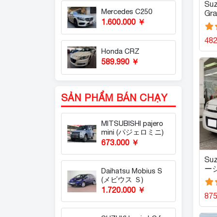
Suz
Mercedes C250
Gr
1.600.000 ￥
ー
48
Honda CRZ
589.990 ￥
SẢN PHẨM BÁN CHẠY
MITSUBISHI pajero
mini (パジェロミニ)
673.000 ￥
Suz
ーシ
Daihatsu Mobius S
(メビウス Ｓ)
1.720.000 ￥
87