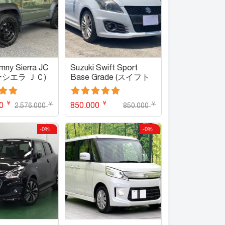
imny Sierra JC
Suzuki Swift Sport
ーシエラ ＪＣ)
Base Grade (スイフト
スポーツ ベースグレー
ド)
￥
￥
￥
￥
00
850.000
2.576.000
850.000
-0%
-0%