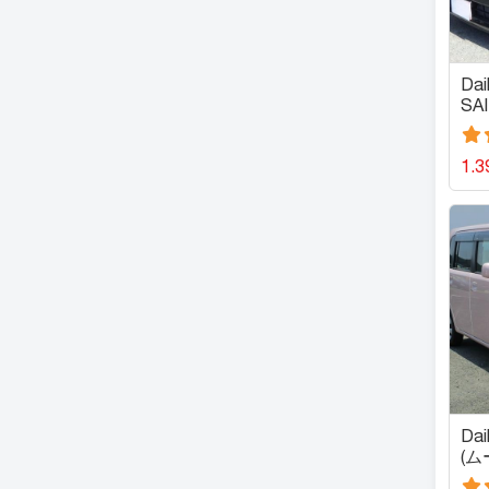
Dai
SA
Ｇ
1.3
Dai
(ム