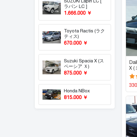
SUZUKI Lapin LC [
ラパン LC ]
1.666.000 ￥
Toyota Ractis (ラク
ティス)
670.000 ￥
Suzuki Spacia X (ス
Dai
ペーシア Ｘ)
X 
875.000 ￥
33
Honda NBox
815.000 ￥