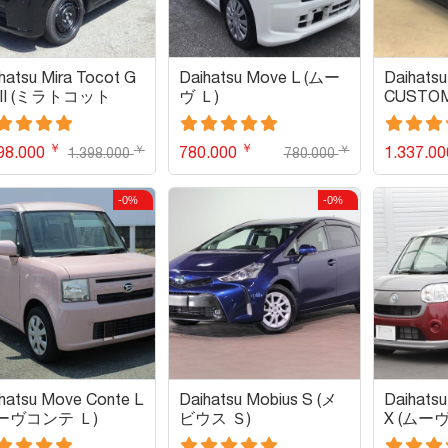
hatsu Mira Tocot G
Daihatsu Move L (ムー
Daihats
III (ミラトコット
ヴ Ｌ)
CUSTO
 ＳＡＩＩＩ)
タム)
￥
￥
￥
￥
98.000
780.000
1.337.0
1.398.000
780.000
-0%
-0%
hatsu Move Conte L
Daihatsu Mobius S (メ
Daihats
ーヴコンテ Ｌ)
ビウス Ｓ)
X (ムー