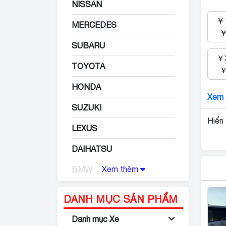
NISSAN
￥1
MERCEDES
￥
SUBARU
￥3
TOYOTA
￥
HONDA
Xem 
SUZUKI
Hiển 
LEXUS
DAIHATSU
Xem thêm
BMW
MAZDA
DANH MỤC SẢN PHẨM
XE HỢP TUỔI
Danh mục Xe