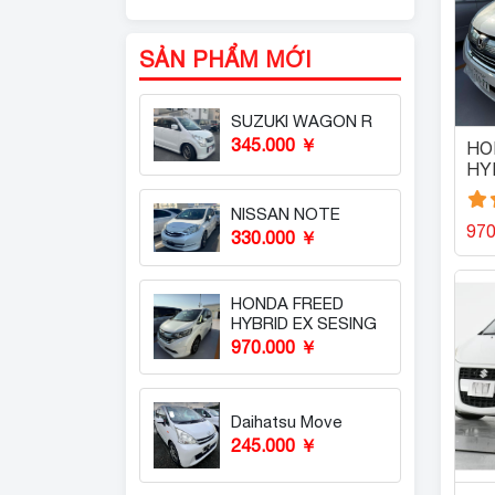
TẤT CẢ XE
SẢN PHẨM MỚI
SUZUKI WAGON R
345.000 ￥
HO
HY
NISSAN NOTE
97
330.000 ￥
HONDA FREED
HYBRID EX SESING
970.000 ￥
Daihatsu Move
245.000 ￥