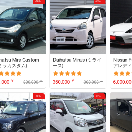
-0%
-0%
hatsu Mira Custom
Daihatsu Mirais (ミライ
Nissan F
(ミラカスタム)
ース)
アレディ
￥
￥
￥
￥
0.000
360.000
6.000.0
330.000
360.000
-0%
-0%