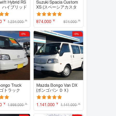
wift Hybrid RS
Suzuki Spacia Custom
ト ハイブリッド
XS (スペーシアカスタ
ム ＸＳ)
￥
￥
￥
￥
00
874.000
1.234.000
874.000
-0%
-0%
ongo Truck
Mazda Bongo Van DX
ボンゴトラック
(ボンゴバン ＤＸ)
￥
￥
￥
￥
00
1.141.000
1.898.000
1.141.000