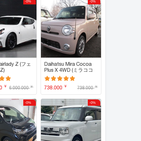
-0%
-0%
airlady Z (フェ
Daihatsu Mira Cocoa
Z)
Plus X 4WD (ミラココ
ア プラスＸ ４ＷＤ)
￥
￥
￥
￥
00
738.000
6.000.000
738.000
-0%
-0%