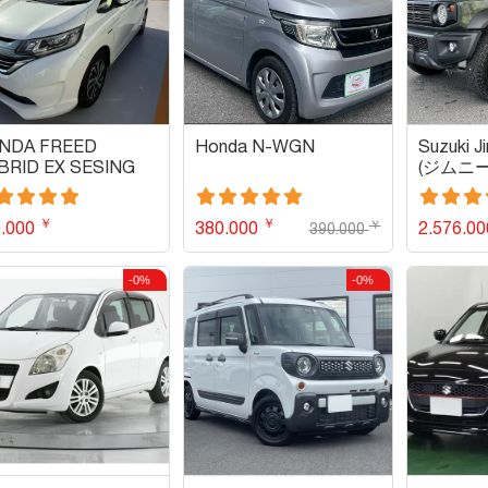
NDA FREED
Honda N-WGN
Suzuki J
BRID EX SESING
(ジムニ
￥
￥
￥
0.000
380.000
2.576.0
390.000
-0%
-0%