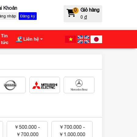
i Khoản
0
Giỏ hàng
ăng nhập
Đăng ký
0
đ
Tin
Liên hệ
tức
￥500.000 -
￥700.000 -
￥700.000
￥1.000.000