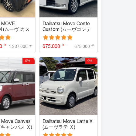
u MOVE
Daihatsu Move Conte
M (ムーヴ カス
Custom (ムーヴコンテ
カスタム)
￥
￥
￥
￥
00
675.000
1.337.000
675.000
-0%
-0%
u Move Canvas
Daihatsu Move Latte X
ヴキャンバス Ｘ)
(ムーヴラテ Ｘ)