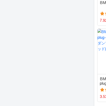
BM
7.9
BMW
plu
ズ
イ
3.5