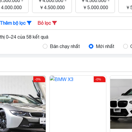
.500.000 -
￥4.000.000 -
￥4.500.000 -
4.000.000
￥4.500.000
￥5.000.000
￥5
Thêm bộ lọc
Bỏ lọc
thị 0–24 của 58 kết quả
Bán chạy nhất
Mới nhất
-0%
-0%