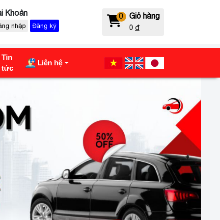
i Khoản
0
Giỏ hàng
ăng nhập
Đăng ký
0
đ
Tin
Liên hệ
tức