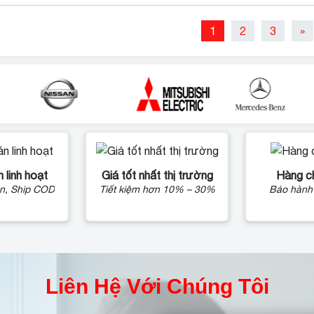
1
2
3
»
 linh hoạt
Giá tốt nhất thị trường
Hàng c
n, Ship COD
Tiết kiệm hơn 10% – 30%
Bảo hành
Liên Hệ Với Chúng Tôi