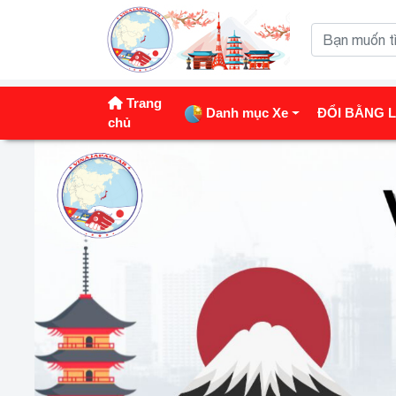
Trang
Danh mục Xe
ĐỔI BẰNG L
chủ