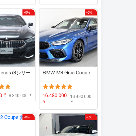
-0%
-0%
eries (8シリー
BMW M8 Gran Coupe
￥
￥
00
16.490.000
8.840.000
16.490.000
￥
￥
-0%
-0%