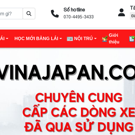
Tà
Số hotline
Đ
070-4495-3433
Giới
ÁI
HỌC MỚI BẰNG LÁI
NỘI TRÚ
thiệu