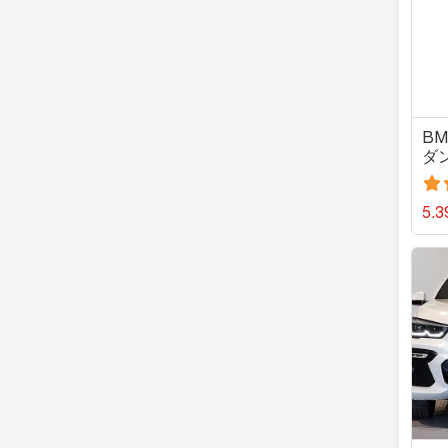
BM
ダン
5.3