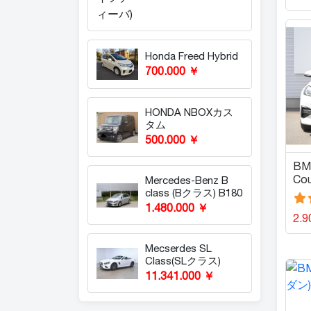
Honda Freed Hybrid
700.000 ￥
HONDA NBOXカス
タム
500.000 ￥
BMW
Co
Mercedes-Benz B
ン
class (Bクラス) B180
1.480.000 ￥
2.9
Mecserdes SL
Class(SLクラス)
11.341.000 ￥