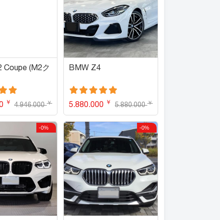
 Coupe (M2ク
BMW Z4
￥
￥
￥
￥
00
5.880.000
4.946.000
5.880.000
-0%
-0%