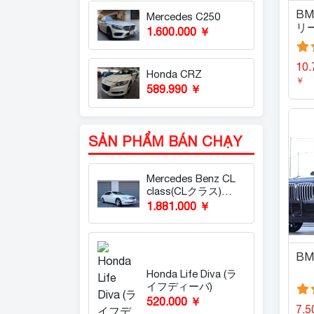
BMW
Mercedes C250
リ
1.600.000 ￥
10.
Honda CRZ
￥
589.990 ￥
SẢN PHẨM BÁN CHẠY
Mercedes Benz CL
class(CLクラス)
CL600
1.881.000 ￥
BM
Honda Life Diva (ラ
イフディーバ)
520.000 ￥
7.5