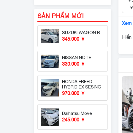
￥3
￥
SẢN PHẨM MỚI
Xem 
SUZUKI WAGON R
Hiển 
345.000 ￥
NISSAN NOTE
330.000 ￥
HONDA FREED
HYBRID EX SESING
970.000 ￥
Daihatsu Move
245.000 ￥