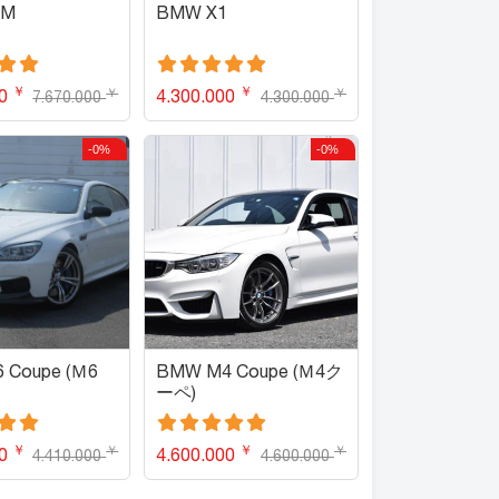
3M
BMW X1
￥
￥
￥
￥
00
4.300.000
7.670.000
4.300.000
-0%
-0%
 Coupe (Ｍ6
BMW M4 Coupe (Ｍ4ク
ーペ)
￥
￥
￥
￥
00
4.600.000
4.410.000
4.600.000