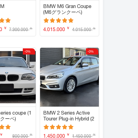
4M
BMW M6 Gran Coupe
(M6グランクーペ)
￥
￥
￥
￥
00
4.015.000
7.300.000
4.015.000
-0%
-0%
ries coupe (1
BMW 2 Series Active
クーペ)
Tourer Plug-in Hybrid (2
シリーズアクティブツ
アラープラグインハイ
￥
￥
￥
￥
1.450.000
ブリッド)
800.000
1.450.000