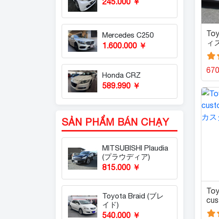
245.000 ￥
To
Mercedes C250
ィス
1.600.000 ￥
67
Honda CRZ
589.990 ￥
SẢN PHẨM BÁN CHẠY
MITSUBISHI Plaudia
(プラウディア)
815.000 ￥
Toy
Toyota Braid (ブレ
cu
イド)
ー
540.000 ￥