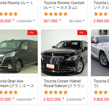
yota Roomy (ルーミ
Toyota Roomy Custom
Toyota L
(ルーミーカスタム)
ンドクル
￥
￥
￥
￥
69.000
951.000
2.899.0
1.069.000
951.000
-0%
-0%
ota Gran Ace
Toyota Crown Hybrid
Toyota 
emium (グランエース
Royal Saloon (クラウン
ラ)
レミアム)
ハイブリッド ロイヤル
サルーン)
￥
￥
￥
￥
23.000
2.623.000
3.800.0
5.923.000
2.623.000