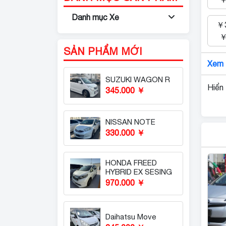
Danh mục Xe
￥3
￥
SẢN PHẨM MỚI
Xem 
SUZUKI WAGON R
Hiển 
345.000 ￥
NISSAN NOTE
330.000 ￥
HONDA FREED
HYBRID EX SESING
970.000 ￥
Daihatsu Move