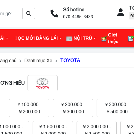
Tà
Số hotline
Đ
070-4495-3433
Giới
ÁI
HỌC MỚI BẰNG LÁI
NỘI TRÚ
thiệu
ang chủ
Danh mục Xe
TOYOTA
ƠNG HIỆU
￥100.000 -
￥200.000 -
￥300.000 -
￥200.000
￥300.000
￥500.000
.000.000 -
￥1.500.000 -
￥2.000.000 -
￥2.
1.500.000
￥2.000.000
￥2.500.000
￥3