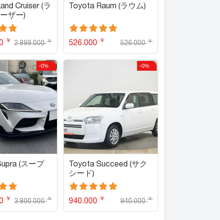
and Cruiser (ラ
Toyota Raum (ラウム)
ーザー)
￥
￥
￥
￥
00
526.000
2.899.000
526.000
-0%
-0%
Supra (スープ
Toyota Succeed (サク
シード)
￥
￥
￥
￥
00
940.000
3.800.000
940.000