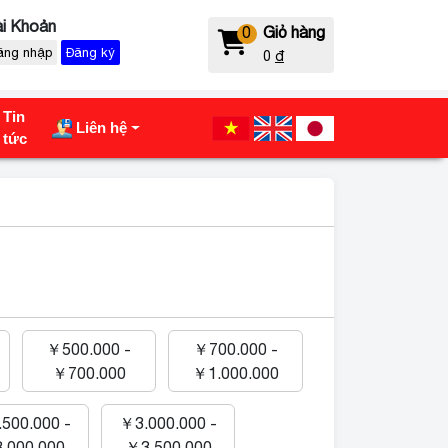
i Khoản
0
Giỏ hàng
ăng nhập
Đăng ký
0
đ
Tin
Liên hệ
tức
￥500.000 -
￥700.000 -
￥700.000
￥1.000.000
500.000 -
￥3.000.000 -
.000.000
￥3.500.000