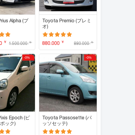
rius Alpha (プ
Toyota Premio (プレミ
オ)
￥
￥
￥
￥
00
880.000
1.500.000
880.000
-0%
-0%
ixis Epoch (ピ
Toyota Passosette (パ
ポック)
ッソセッテ)