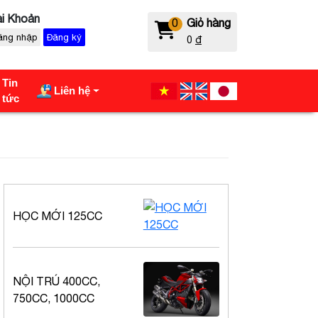
i Khoản
0
Giỏ hàng
ăng nhập
Đăng ký
0
đ
Tin
Liên hệ
tức
HỌC MỚI 125CC
NỘI TRÚ 400CC,
750CC, 1000CC