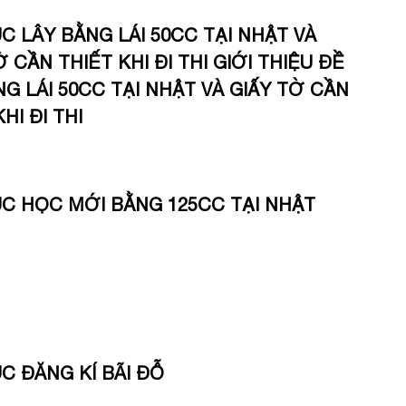
C LÂY BẰNG LÁI 50CC TẠI NHẬT VÀ
Ờ CẦN THIẾT KHI ĐI THI GIỚI THIỆU ĐỀ
NG LÁI 50CC TẠI NHẬT VÀ GIẤY TỜ CẦN
HI ĐI THI
C HỌC MỚI BẰNG 125CC TẠI NHẬT
C ĐĂNG KÍ BÃI ĐỖ