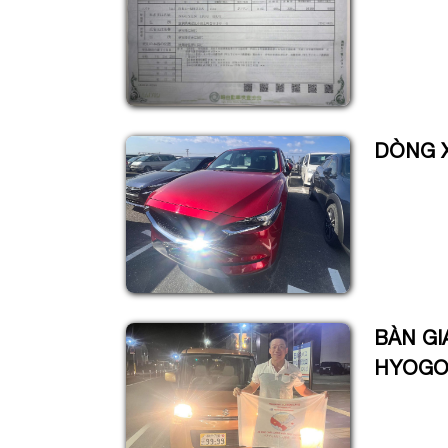
DÒNG X
BÀN GI
HYOG