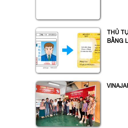
THỦ TỤ
BẰNG L
VINAJA