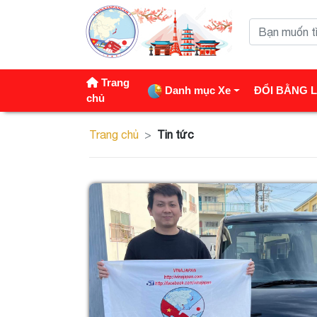
Trang
Danh mục Xe
ĐỔI BẰNG L
chủ
Trang chủ
Tin tức