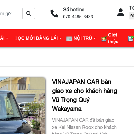
Tà
Số hotline
Đ
070-4495-3433
Giới
ÁI
HỌC MỚI BẰNG LÁI
NỘI TRÚ
thiệu
VINAJAPAN CAR bàn
giao xe cho khách hàng
Vũ Trọng Quý
Wakayama
VINAJAPAN CAR đã bàn giao
xe Kei Nissan Roox cho khách