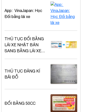
App: VinaJapan: Học
Đổi bằng lái xe
THỦ TỤC ĐỔI BẰNG
LÁI XE NHẬT BẢN
SANG BẰNG LÁI XE
VIÊT NAM
THỦ TỤC ĐĂNG KÍ
BÃI ĐỖ
ĐỔI BẰNG 50CC