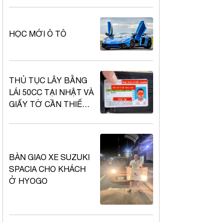
HỌC MỚI Ô TÔ
THỦ TỤC LÂY BẰNG
LÁI 50CC TẠI NHẬT VÀ
GIẤY TỜ CẦN THIẾT
KHI ĐI THI GIỚI THIỆU
ĐỀ THI BẰNG LÁI
50CC TẠI NHẬT VÀ
GIẤY TỜ CẦN THIẾT
BÀN GIAO XE SUZUKI
KHI ĐI THI
SPACIA CHO KHÁCH
Ở HYOGO