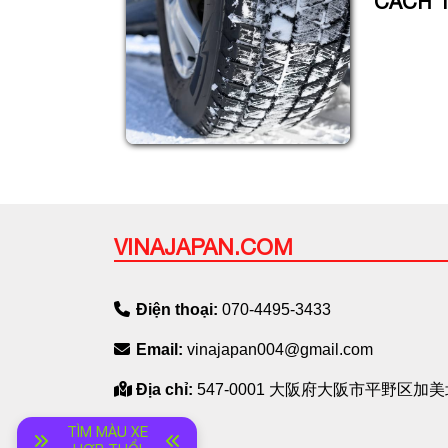
CÁCH 
VINAJAPAN.COM
Điện thoại:
070-4495-3433
Email:
vinajapan004@gmail.com
Địa chỉ:
547-0001 大阪府大阪市平野区加美北
TÌM MÀU XE