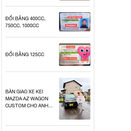
ĐỔI BẰNG 400CC,
750CC, 1000CC
ĐỔI BẰNG 125CC
BÀN GIAO XE KEI
MAZDA AZ WAGON
CUSTOM CHO ANH
PHƯƠNG TRIỆU MUA
OTO GIFU