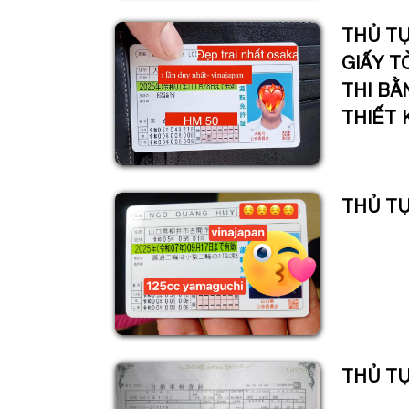
THỦ TỤ
GIẤY T
THI BẰ
THIẾT K
THỦ TỤ
THỦ TỤ