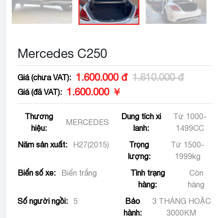
Mercedes C250
1.600.000 đ
1.610.000 đ
Giá (chưa VAT):
1.600.000 ￥
Giá (đã VAT):
Thương
Dung tích xi
Từ 1000-
MERCEDES
hiệu:
lanh:
1499CC
Năm sản xuất:
H27(2015)
Trọng
Từ 1500-
lượng:
1999kg
Biển số xe:
Biển trắng
Tình trạng
Còn
hàng:
hàng
Số người ngồi:
5
Bảo
3 THÁNG HOẶC
hành:
3000KM