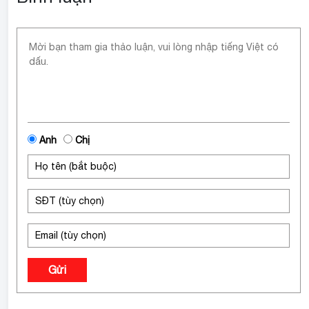
usp=drive_link
Anh
Chị
Gửi