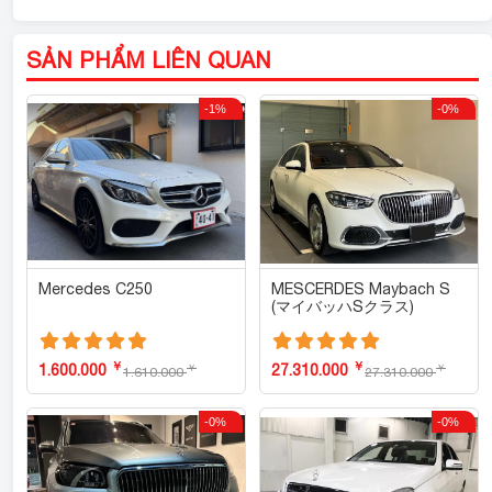
SẢN PHẨM LIÊN QUAN
-1%
-0%
Mercedes C250
MESCERDES Maybach S
(マイバッハSクラス)
￥
￥
1.600.000
27.310.000
￥
￥
1.610.000
27.310.000
-0%
-0%