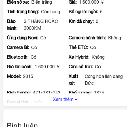
Biển số xe:
Biển trắng
Giá:
1.600.000 ￥
Tình trạng hàng:
Còn hàng
Số người ngồi:
5
Bảo
3 THÁNG HOẶC
Km đã chạy:
0
hành:
3000KM
Ứng dụng Navi:
Có
Camera hành trình:
Không
Camera lùi:
Có
Thẻ ETC:
Có
Bluetooth:
Có
Xe Hybrid:
Không
Giá lăn bánh:
1.600.000 ￥
Cửa sổ trời:
Có
Model:
2015
Xuất
Cộng hòa liên bang
xứ:
Đức
Kích thước:
471x181x143
Khối lượng:
1875
Xem thêm
Đơn vị tính:
Chiếc
Mercedes C250 – Đẹp trong từng góc nhìn, chất trong
từng hành trình.
Bình luận
https://drive.google.com/drive/folders/1II25KhX9lBt1Cwq